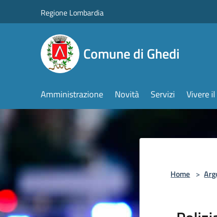
Salta al contenuto principale
Regione Lombardia
Comune di Ghedi
Amministrazione
Novità
Servizi
Vivere 
Home
>
Arg