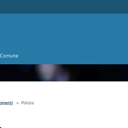
il Comune
omenti
>
Polizia