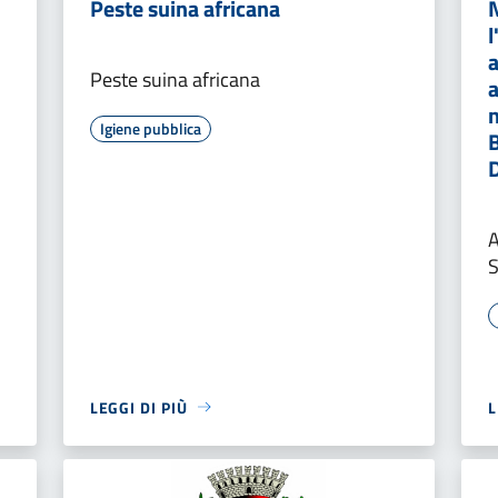
Peste suina africana
l
a
Peste suina africana
a
n
Igiene pubblica
B
A
LEGGI DI PIÙ
L