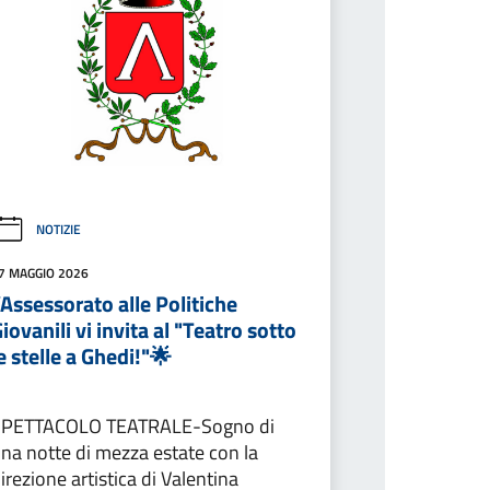
NOTIZIE
7 MAGGIO 2026
’Assessorato alle Politiche
iovanili vi invita al "Teatro sotto
e stelle a Ghedi!"🌟
SPETTACOLO TEATRALE-Sogno di
na notte di mezza estate con la
irezione artistica di Valentina